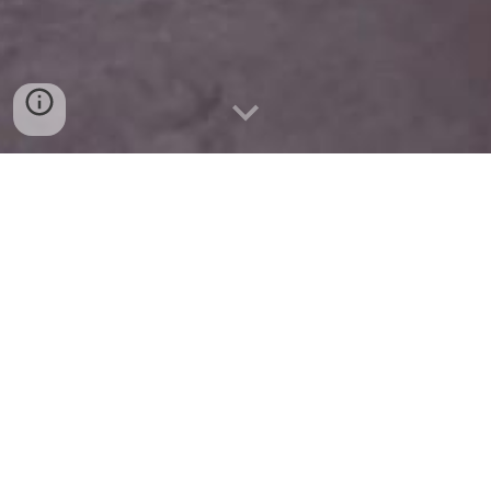
Salle Omnisports de Périgny les
lundis et jeudis
de 14 h 30 à 16 h 15 gymnastique
sur engins (vélo, rameur, tapis
de marche)
de 15 h 15 à 16 h 15 gymnastique